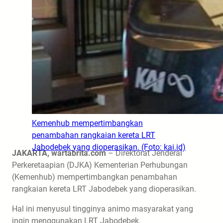
Kemenhub mempertimbangkan
penambahan rangkaian kereta LRT
Jabodebek yang dioperasikan. (Foto: kai.id)
JAKARTA, wartabrita.com
– Direktorat Jenderal
Perkeretaapian (DJKA) Kementerian Perhubungan
(Kemenhub) mempertimbangkan penambahan
rangkaian kereta LRT Jabodebek yang dioperasikan.
Hal ini menyusul tingginya animo masyarakat yang
ingin menggunakan LRT Jabodebek.