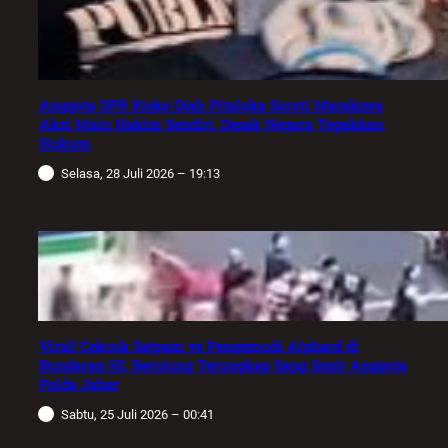
Anggota DPR Rieke Diah Pitaloka Soroti Maraknya
Aksi Main Hakim Sendiri, Desak Negara Tegakkan
Hukum
Selasa, 28 Juli 2026 – 19:13
Viral! Cekcok Satpam vs Pengemudi Alphard di
Bundaran HI, Berujung Terungkap Sang Sopir Anggota
Polda Jabar
Sabtu, 25 Juli 2026 – 00:41