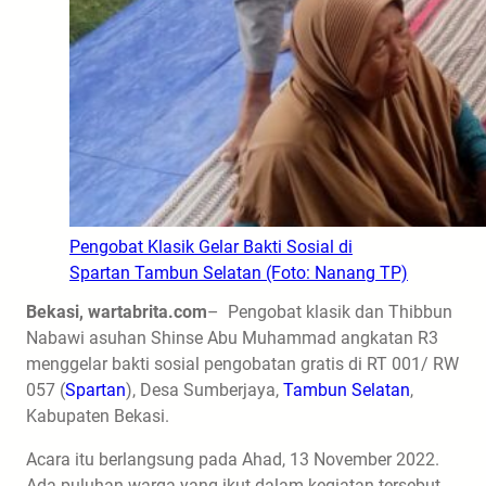
Pengobat Klasik Gelar Bakti Sosial di
Spartan Tambun Selatan (Foto: Nanang TP)
Bekasi, wartabrita.com
– Pengobat klasik dan Thibbun
Nabawi asuhan Shinse Abu Muhammad angkatan R3
menggelar bakti sosial pengobatan gratis di RT 001/ RW
057 (
Spartan
), Desa Sumberjaya,
Tambun Selatan
,
Kabupaten Bekasi.
Acara itu berlangsung pada Ahad, 13 November 2022.
Ada puluhan warga yang ikut dalam kegiatan tersebut.