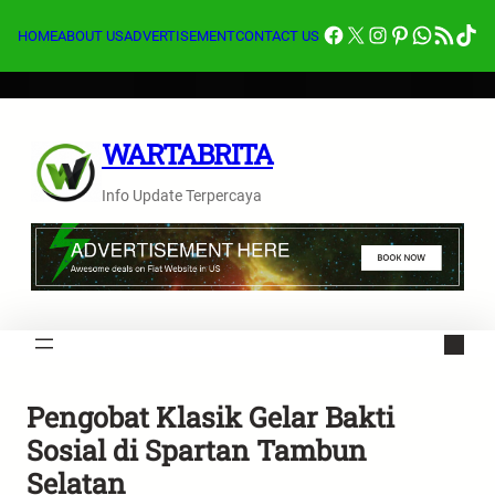
Lewati
Facebook
X
Instagram
Pinterest
Whats
Feed RSS
Tik
ke
HOME
ABOUT US
ADVERTISEMENT
CONTACT US
konten
WARTABRITA
Info Update Terpercaya
Pengobat Klasik Gelar Bakti
Sosial di Spartan Tambun
Selatan