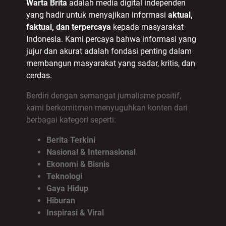
Warta Brita
adalah media digital independen
yang hadir untuk menyajikan informasi
aktual,
faktual, dan terpercaya
kepada masyarakat
Indonesia. Kami percaya bahwa informasi yang
jujur dan akurat adalah fondasi penting dalam
membangun masyarakat yang sadar, kritis, dan
cerdas.
Berdiri dengan semangat jurnalisme positif,
kami berkomitmen menyuguhkan konten dari
berbagai kategori seperti:
Berita Terkini
Nasional & Internasional
Ekonomi & Bisnis
Teknologi
Gaya Hidup
Hiburan
Inspirasi & Viral