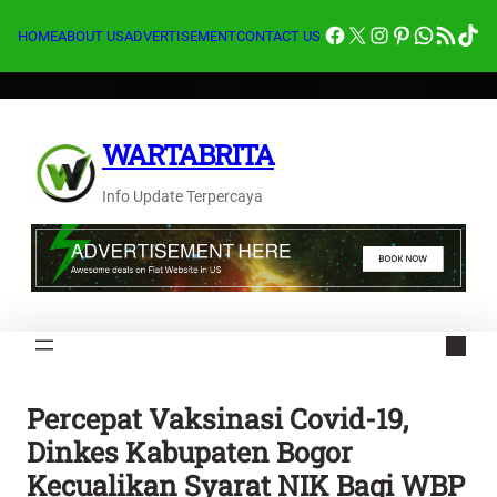
Lewati
Facebook
X
Instagram
Pinterest
Whats
Feed RSS
Tik
ke
HOME
ABOUT US
ADVERTISEMENT
CONTACT US
konten
WARTABRITA
Info Update Terpercaya
Percepat Vaksinasi Covid-19,
Dinkes Kabupaten Bogor
Kecualikan Syarat NIK Bagi WBP