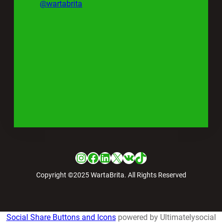
@wartabrita
Instagram
Facebook
LinkedIn
X
VK
TikTok
Copyright ©2025 WartaBrita. All Rights Reserved
Social Share Buttons and Icons
powered by Ultimatelysocial