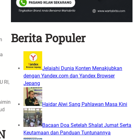
Berita Populer
n
ka
Jelajahi Dunia Konten Menakjubkan
dengan Yandex.com dan Yandex Browser
 RI,
Jepang
aimin
Haidar Alwi Sang Pahlawan Masa Kini
ud
Bacaan Doa Setelah Shalat Jumat Serta
N
Keutamaan dan Panduan Tuntunannya