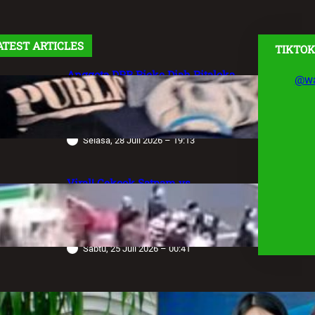
ATEST ARTICLES
TIKTOK
Anggota DPR Rieke Diah Pitaloka
@wa
Soroti Maraknya Aksi Main Hakim
Sendiri, Desak Negara Tegakkan
Hukum
Selasa, 28 Juli 2026 – 19:13
Viral! Cekcok Satpam vs
Pengemudi Alphard di Bundaran HI,
Berujung Terungkap Sang Sopir
Anggota Polda Jabar
Sabtu, 25 Juli 2026 – 00:41
Robot Operasi Paling Canggih di
Dunia Kini Hadir di Indonesia