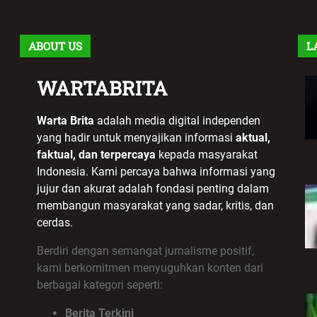
ABOUT US
L
WARTABRITA
Warta Brita
adalah media digital independen
yang hadir untuk menyajikan informasi
aktual,
faktual, dan terpercaya
kepada masyarakat
Indonesia. Kami percaya bahwa informasi yang
jujur dan akurat adalah fondasi penting dalam
membangun masyarakat yang sadar, kritis, dan
cerdas.
Berdiri dengan semangat jurnalisme positif,
kami berkomitmen menyuguhkan konten dari
berbagai kategori seperti:
Berita Terkini