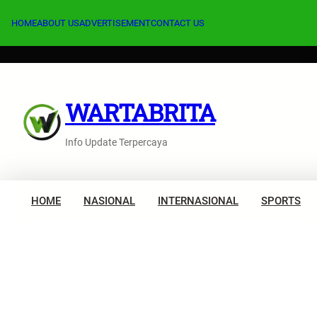
Lewati
ke
HOME
ABOUT US
ADVERTISEMENT
CONTACT US
konten
WARTABRITA
Info Update Terpercaya
HOME
NASIONAL
INTERNASIONAL
SPORTS