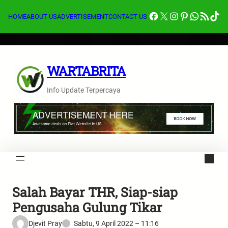
Lewati
Facebook
X
Instagram
Pinterest
Whats
Feed RSS
Tik
ke
HOME
ABOUT US
ADVERTISEMENT
CONTACT US
konten
WARTABRITA
Info Update Terpercaya
Salah Bayar THR, Siap-siap
Pengusaha Gulung Tikar
Djevit Pray
Sabtu, 9 April 2022 – 11:16