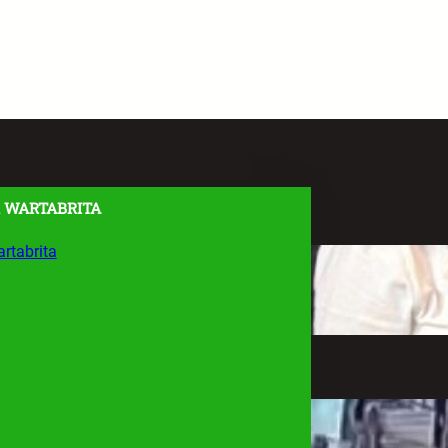
 WARTABRITA
rtabrita