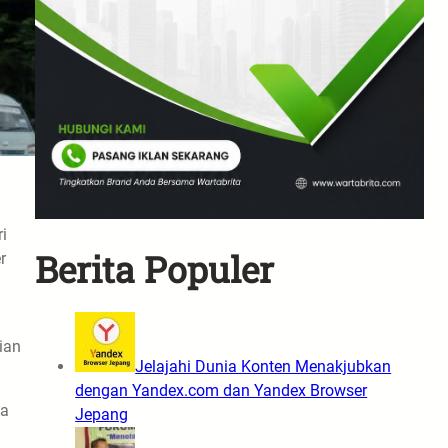
i
Berita Populer
r
ian
Jelajahi Dunia Konten Menakjubkan
dengan Yandex.com dan Yandex Browser
wa
Jepang