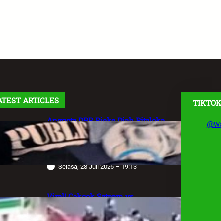
ATEST ARTICLES
TIKTOK
Anggota DPR Rieke Diah Pitaloka
@wa
Soroti Maraknya Aksi Main Hakim
Sendiri, Desak Negara Tegakkan
Hukum
Selasa, 28 Juli 2026 – 19:13
Viral! Cekcok Satpam vs
Pengemudi Alphard di Bundaran HI,
Berujung Terungkap Sang Sopir