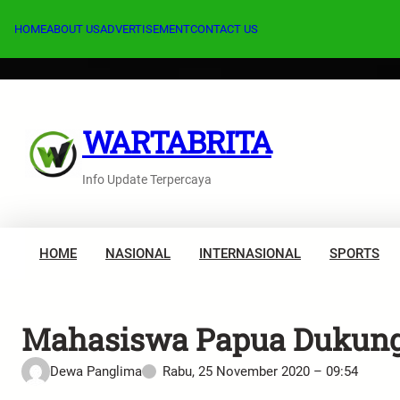
Lewati
ke
HOME
ABOUT US
ADVERTISEMENT
CONTACT US
konten
WARTABRITA
Info Update Terpercaya
HOME
NASIONAL
INTERNASIONAL
SPORTS
Mahasiswa Papua Dukung D
Dewa Panglima
Rabu, 25 November 2020 – 09:54