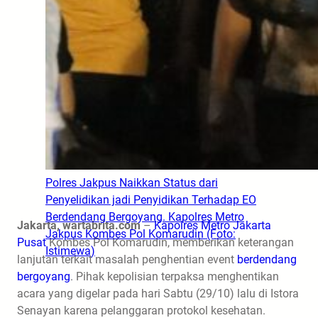
Polres Jakpus Naikkan Status dari
Penyelidikan jadi Penyidikan Terhadap EO
Berdendang Bergoyang. Kapolres Metro
Jakarta, wartabrita.com
–
Kapolres Metro Jakarta
Jakpus Kombes Pol Komarudin (Foto:
Pusat
Kombes Pol Komarudin, memberikan keterangan
Istimewa)
lanjutan terkait masalah penghentian event
berdendang
bergoyang
. Pihak kepolisian terpaksa menghentikan
acara yang digelar pada hari Sabtu (29/10) lalu di Istora
Senayan karena pelanggaran protokol kesehatan.