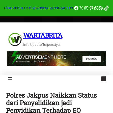
Lewati
Facebook
X
Instagram
Pinterest
Whats
Feed RSS
Tik
ke
HOME
ABOUT US
ADVERTISEMENT
CONTACT US
konten
WARTABRITA
Info Update Terpercaya
Polres Jakpus Naikkan Status
dari Penyelidikan jadi
Penyidikan Terhadap EO