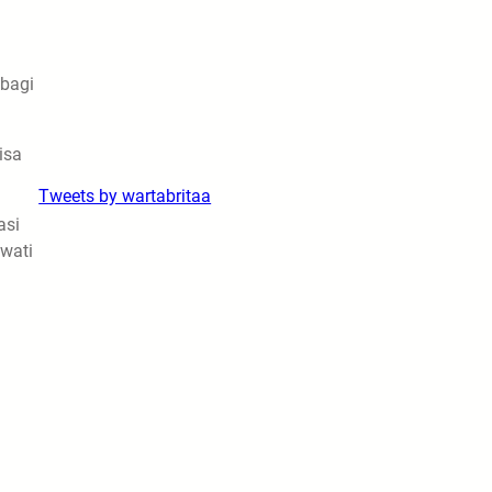
 bagi
isa
Tweets by wartabritaa
asi
wati