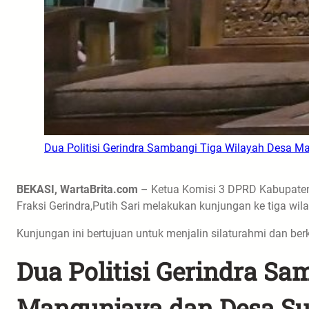
Dua Politisi Gerindra Sambangi Tiga Wilayah Desa 
BEKASI, WartaBrita.com
– Ketua Komisi 3 DPRD Kabupaten B
Fraksi Gerindra,Putih Sari melakukan kunjungan ke tiga wi
Kunjungan ini bertujuan untuk menjalin silaturahmi dan b
Dua Politisi Gerindra S
Mangunjaya dan Desa S