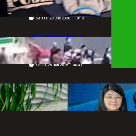
Sendiri, Desak Negara Tegakkan
Hukum
Selasa, 28 Juli 2026 – 19:13
Viral! Cekcok Satpam vs
Pengemudi Alphard di Bundaran HI,
Berujung Terungkap Sang Sopir
Anggota Polda Jabar
Sabtu, 25 Juli 2026 – 00:41
Robot Operasi Paling Canggih di
Dunia Kini Hadir di Indonesia
Melalui RS Mandaya Puri
Senin, 20 Juli 2026 – 13:50