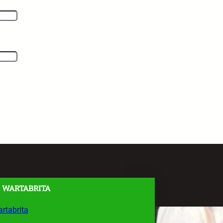
 WARTABRITA
rtabrita