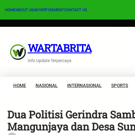
Lewati
ke
HOME
ABOUT US
ADVERTISEMENT
CONTACT US
konten
WARTABRITA
Info Update Terpercaya
HOME
NASIONAL
INTERNASIONAL
SPORTS
Dua Politisi Gerindra Sam
Mangunjaya dan Desa Su