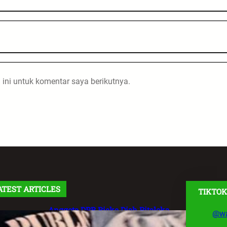
ini untuk komentar saya berikutnya.
ATEST ARTICLES
TIKTOK
Anggota DPR Rieke Diah Pitaloka
@wa
Soroti Maraknya Aksi Main Hakim