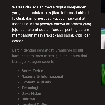
Warta Brita
adalah media digital independen
yang hadir untuk menyajikan informasi
aktual,
faktual, dan terpercaya
kepada masyarakat
Indonesia. Kami percaya bahwa informasi yang
jujur dan akurat adalah fondasi penting dalam
membangun masyarakat yang sadar, kritis, dan
cerdas.
Berdiri dengan semangat jurnalisme positif,
kami berkomitmen menyuguhkan konten dari
berbagai kategori seperti:
Berita Terkini
Nasional & Internasional
Ekonomi & Bisnis
Teknologi
Gaya Hidup
Hiburan
Inspirasi & Viral