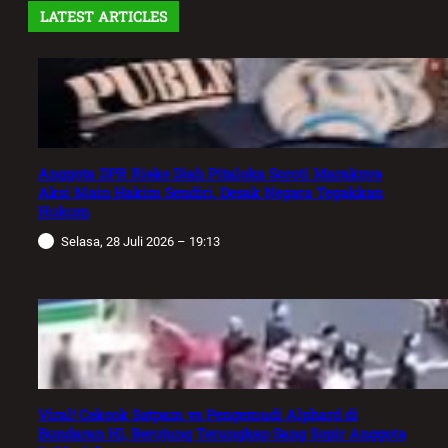
LATEST ARTICLES
Anggota DPR Rieke Diah Pitaloka Soroti Maraknya
Aksi Main Hakim Sendiri, Desak Negara Tegakkan
Hukum
Selasa, 28 Juli 2026 – 19:13
Viral! Cekcok Satpam vs Pengemudi Alphard di
Bundaran HI, Berujung Terungkap Sang Sopir Anggota