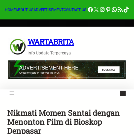
Lewati
Facebook
X
Instagram
Pinterest
Whats
Feed RSS
Tik
ke
HOME
ABOUT US
ADVERTISEMENT
CONTACT US
konten
WARTABRITA
Info Update Terpercaya
Nikmati Momen Santai dengan
Menonton Film di Bioskop
Denpasar