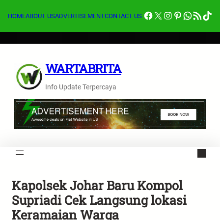
Lewati
Facebook
X
Instagram
Pinterest
Whats
Feed RSS
Tik
ke
HOME
ABOUT US
ADVERTISEMENT
CONTACT US
konten
WARTABRITA
Info Update Terpercaya
Kapolsek Johar Baru Kompol
Supriadi Cek Langsung lokasi
Keramaian Warga