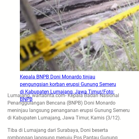
Kepala BNPB Doni Monardo tinjau
pengungsian korban erupsi Gunung Semeru
di Kabupaten Lumajang, Jawa Timur/Foto:
Lumajang, wartabrita.com- Kepala Badan Nasional
BNPB
Penanggulangan Bencana (BNPB) Doni Monardo
meninjau langsung penanganan erupsi Gunung Semeru
di Kabupaten Lumajang, Jawa Timur, Kamis (3/12).
Tiba di Lumajang dari Surabaya, Doni beserta
rombongan langsung menuju Pos Pantau Gunung