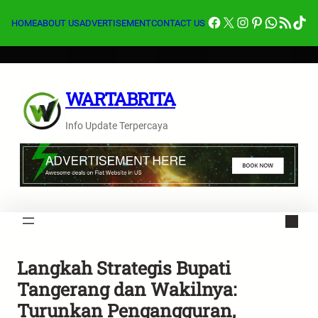
Lewati
Facebook
X
Instagram
Pinterest
Whats
Feed RSS
Tik
ke
HOME
ABOUT US
ADVERTISEMENT
CONTACT US
konten
WARTABRITA
Info Update Terpercaya
Langkah Strategis Bupati
Tangerang dan Wakilnya:
Turunkan Pengangguran,