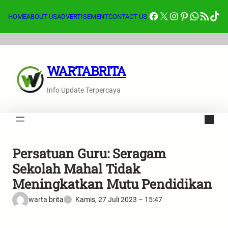
Lewati
Facebook
X
Instagram
Pinterest
Whats
Feed RSS
Tik
ke
HOME
ABOUT US
ADVERTISEMENT
CONTACT US
konten
WARTABRITA
Info Update Terpercaya
Persatuan Guru: Seragam
Sekolah Mahal Tidak
Meningkatkan Mutu Pendidikan
warta brita
Kamis, 27 Juli 2023 – 15:47