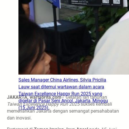
Sales Manager China Airlines, Silvia Pricilia
Lauw saat ditemui wartawan dalam acara
Taiwan Excellence Happy Run 2025 yang
JAKARTA, wartabrita.com
– Gelaran lari tahunan
digelar di Pasar Seni Ancol, Jakarta, Minggu
Taiwan Excellence Happy Run 2025
sukses kembali
(15 Juni 2025).
memeriahkan Jakarta dengan semangat persahabatan
dan inovasi.