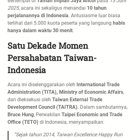
Bertempat di
Taman Impian Jaya Ancol
pada
15 Juni
2025
, acara ini sekaligus menandai
10 tahun
perjalanannya di Indonesia
. Antusiasme luar biasa
terlihat dari 5.000 kuota peserta yang langsung
habis
hanya dalam waktu 30 menit
.
Satu Dekade Momen
Persahabatan Taiwan-
Indonesia
Acara ini diselenggarakan oleh
International Trade
Administration (TITA), Ministry of Economic Affairs
,
dan dieksekusi oleh
Taiwan External Trade
Development Council (TAITRA)
. Dalam sambutannya,
Bruce Hung
, Perwakilan
Taipei Economic and Trade
Office (TETO)
di Indonesia, menyampaikan:
“Sejak tahun 2014, Taiwan Excellence Happy Run